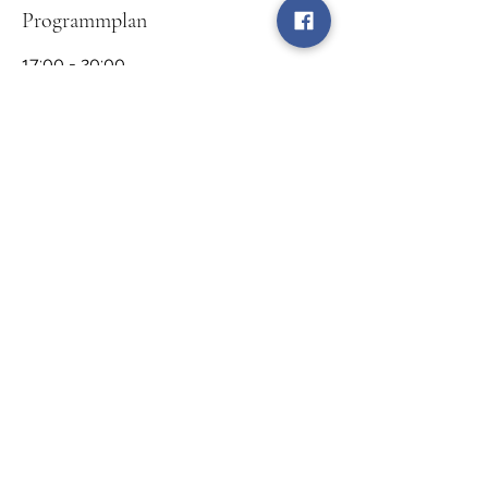
Programmplan
17:00 - 20:00
3 Stunden
Weinprobe in der historischen Kellergasse
Kellergasse
18:00 - 19:00
1 Stunde
Offizielle Verabschiedung der 73.
Traubenblütenmajestäten
Aula der Otto Hahn Schule
Alle ansehen
7 weitere Elemente verfügbar