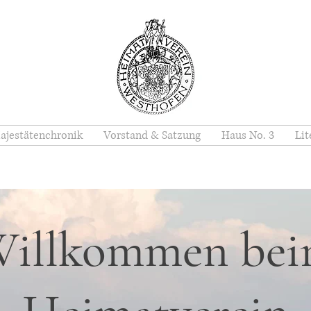
ajestätenchronik
Vorstand & Satzung
Haus No. 3
Lit
illkommen be