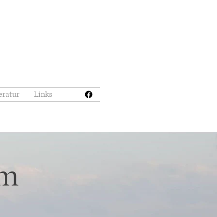
eratur
Links
im