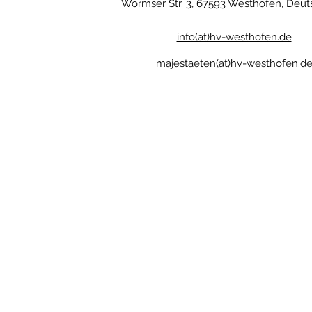
Wormser Str. 3, 67593 Westhofen, Deut
info(at)hv-westhofen.de
majestaeten(at)hv-westhofen.d